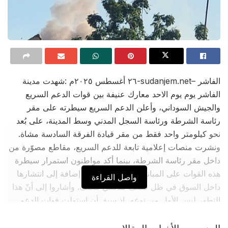
الفاشر –sudanjem.net-٢٦ أغسطس ٢٠٢٥م :شهدت مدينة
ر يوم يوم الاحد معارك عنيفة بين قوات الدعم السريع
ش السوداني، وأعلن الدعم السريع سيطرته على مقر
 الشرطة ورئاسة السجل المدني وسط المدينة، على بُعد
يلومتر واحد فقط من مقر قيادة الفرقة السادسة مشاة.
 منصات إعلامية تابعة للدعم السريع، مقاطع مصوّرة من
مقر رئاسة الشرطة، بينما أكد مواطنون استمرار سيطرة
لقوات على المباني حتى صباح اليوم، إضافة إلى انتشارها
واصل القراءة
السوق في ظل قصف مدفعي مكثف. وأشاروا إلى أنّ هذا
ر ليس الأول من نوعه، إذ سبق أن استولت قوات الدعم
ع على مقر الشرطة في نوفمبر الماضي .