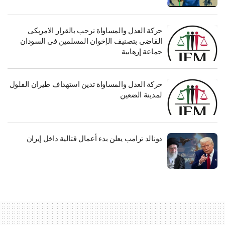
طنون إسرائيليون في
أملها في أن تسهم الخطوة في
د الأقصى والحي
إيقاف الحرب. والخميس،…
مي في البلدة القديمة من
حركة العدل والمساواة ترحب بالقرار الامريكى
المحتلة. ونقلت وكالة
القاضى بتصنيف الإخوان المسلمين فى السودان
 أنس الشريف ورفاقه في
الإمارات، يوم…
جماعة إرهابية
سرائيل تتهم والجزيرة
والعالم يندد
حركة العدل والمساواة تدين استهداف طيران الفلول
لمدينة الضعين
دونالد ترامب يعلن بدء أعمال قتالية داخل إيران