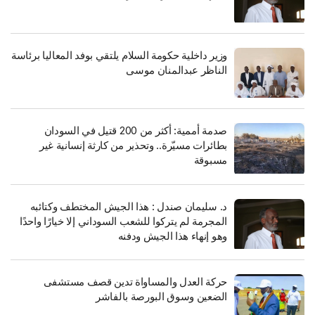
هذه:
وزير داخلية حكومة السلام يلتقي بوفد المعاليا برئاسة
الناظر عبدالمنان موسى
صدمة أممية: أكثر من 200 قتيل في السودان
بطائرات مسيّرة.. وتحذير من كارثة إنسانية غير
إمارات تدين انتهاكات
حركات مسلحة وقوى سياسية
مسبوقة
ى” وتطالب بمحاسبة
ترحب بالمباحثات الهاتفية بين
 الاسرائليين
رئيس دولة الإمارات والبرهان
الانباء - متابعات -
الجمعة ١٨ يوليو ٢٠٢٤م -
د. سليمان صندل : هذا الجيش المختطف وكتائبه
sudanjem.net - في تصعيد
متابعات - وكالات الانباء : أعلنت
المجرمة لم يتركوا للشعب السوداني إلا خيارًا واحدًا
سي نادر، استدعت دولة
قوى سياسية وحركات مسلحة
ات العربية المتحدة
في السودان، الجمعة، ترحيبها
وهو إنهاء هذا الجيش ودفنه
 الإسرائيلي لدى
بالمباحثات الهاتفية التي جمعت
، وذلك احتجاجاً على ما
رئيس مجلس السيادة القائد
بـ"الانتهاكات
العام للجيش السوداني عبد
حركة العدل والمساواة تدين قصف مستشفى
ارسات المشينة
الفتاح البرهان مع رئيس دولة
الضعين وسوق البورصة بالفاشر
ئة" التي ارتكبتها قوات
الإمارات محمد بن زايد وأبدت