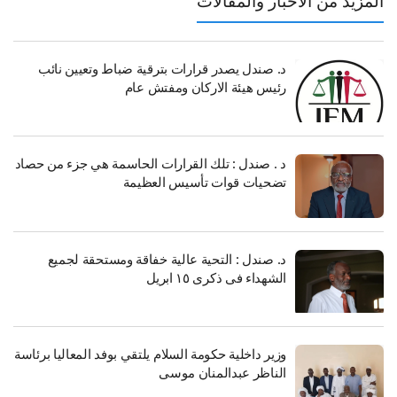
د من الأخبار والمقالات
تهم، أفاد مواطنون أن المعارك التي وُصفت بـ”العنيفة”
ت لساعات بعد صلاة الظهر، خاصة في المحاور الجنوبية،
تمرار القصف المدفعي الكثيف مستهدفاً أماكن تمركزات
د. صندل يصدر قرارات بترقية ضباط وتعيين نائب
 .
رئيس هيئة الاركان ومفتش عام
ذا الموضوع:
فيس بوك
X
د . صندل : تلك القرارات الحاسمة هي جزء من حصاد
تضحيات قوات تأسيس العظيمة
هذه:
د. صندل : التحية عالية خفاقة ومستحقة لجميع
الشهداء فى ذكرى ١٥ ابريل
وزير داخلية حكومة السلام يلتقي بوفد المعاليا برئاسة
الناظر عبدالمنان موسى